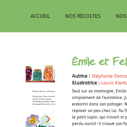
ACCUEIL
NOS RÉCOLTES
NOS
Émile et Fel
Autrice :
Stéphanie Demas
Illustratrice :
Laura Kient
Seul sur sa montagne, Emile v
simplement de l’existence, j
endormi dans son potager. N’
reposer un peu chez lui. Au fi
le petit lapin, qui n’avait n
perdu aurait-il trouvé son fo