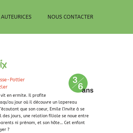
 AUTEURICES
NOUS CONTACTER
ix
se-Pottier
zler
it en ermite. Il profite
usqu’au jour où il découvre un lapereau
écoutant que son coeur, Emile l’invite à se
l des jours, une relation filiale se noue entre
i parents ni prénom, et son hôte… Cet enfant
yer ?