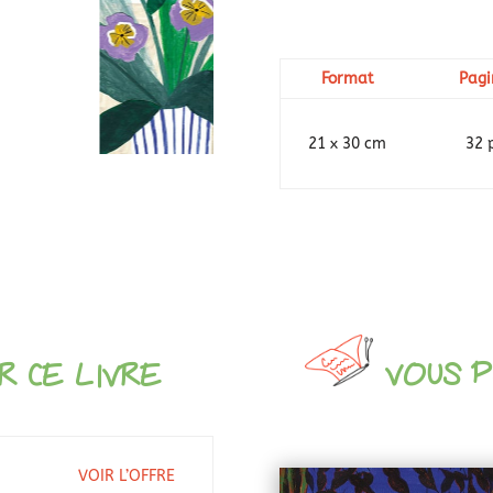
Format
Pagi
21 x 30 cm
32 
VOUS P
 CE LIVRE
VOIR L’OFFRE