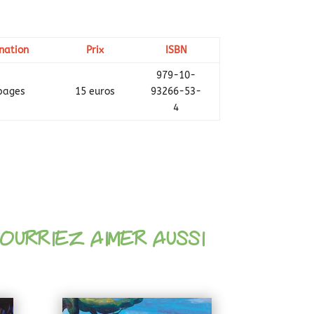
nation
Prix
ISBN
979-10-
pages
15 euros
93266-53-
4
OURRIEZ AIMER AUSSI