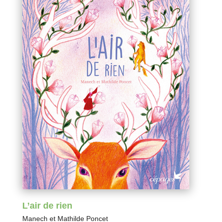
L’air de rien
Manech
et
Mathilde Poncet